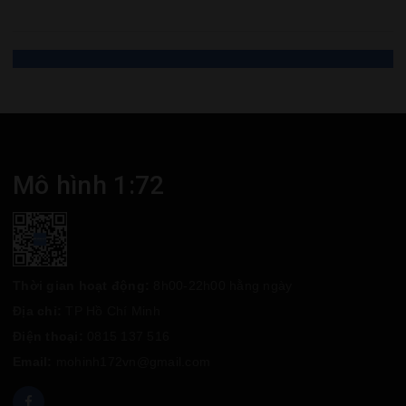
Mô hình 1:72
Thời gian hoạt động:
8h00-22h00 hằng ngày
Địa chỉ:
TP Hồ Chí Minh
Điện thoại:
0815 137 516
Email:
mohinh172vn@gmail.com