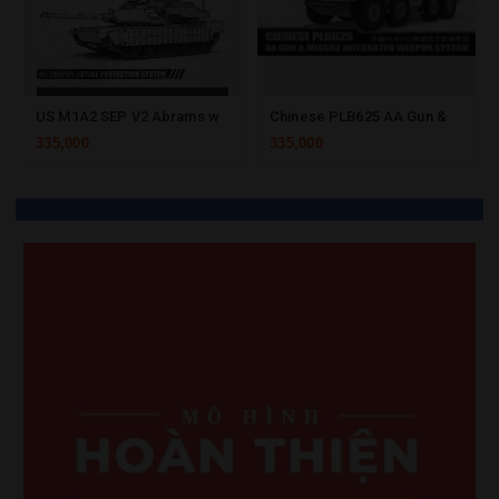
US M1A2 SEP V2 Abrams w/Trophy Active Protection System
Chinese PLB625 AA Gun & Missile Integrated Weapon System
335,000
335,000