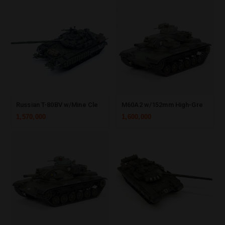
Russian T-80BV w/Mine Clearing Plow, Armor Skirt & Packings (V Group)
M60A2 w/152mm High-Greneda & Anti-Tank Dual-Purpose Gun No. 55
1,570,000
1,600,000