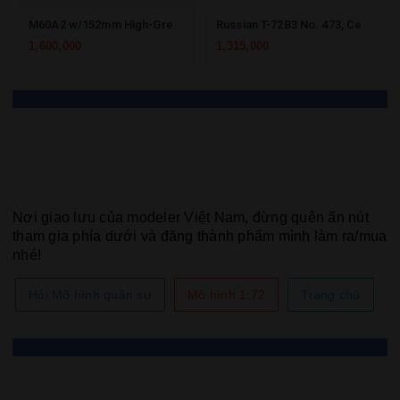
M60A2 w/152mm High-Grenade & Anti-Tank Dual-Purpose Gun No. 53
Russian T-72B3 No. 473, Central Army Group w/Ammunition Box
1,600,000
1,315,000
GIA NHẬP HỘI MÔ HÌNH QUÂN
SỰ
Nơi giao lưu của modeler Việt Nam, đừng quên ấn nút
tham gia phía dưới và đăng thành phẩm mình làm ra/mua
nhé!
Hội Mô hình quân sự
Mô hình 1:72
Trang chủ
ĐƠN VỊ GIAO HÀNG