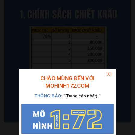
CHÀO MỪNG ĐẾN VỚI
MOHINH172.COM
THÔNG BÁO
: "(Đang cập nhật)."