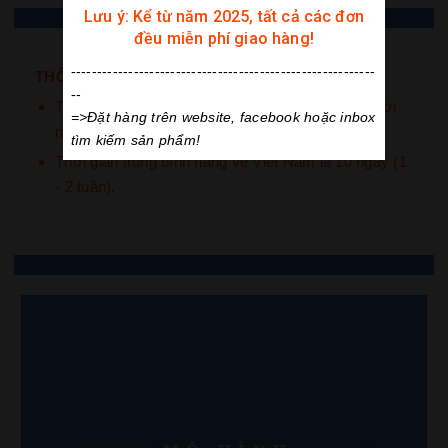
Lưu ý: Kể từ năm 2025, tất cả các đơn
đều miễn phí giao hàng!
----------------------------------------------------------
THÔNG BÁO
:
--
Truy cập công cụ tra cứu hành trình đơn hàng mới
=>Đặt hàng trên website, facebook hoặc inbox
nhất
tại đây
.
tìm kiếm sản phẩm!
Thời gian trung bình hàng về Việt Nam là 10 ngày (1
- 2 tuần).