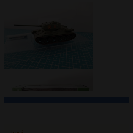
Lưu ý
Lưu ý
: