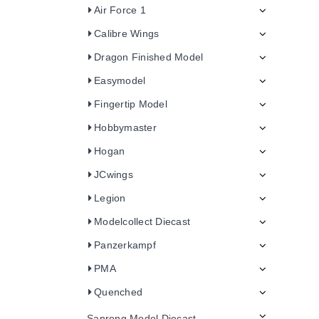
Air Force 1
Calibre Wings
Dragon Finished Model
Easymodel
Fingertip Model
Hobbymaster
Hogan
JCwings
Legion
Modelcollect Diecast
Panzerkampf
PMA
Quenched
Sanrong Model Diecast