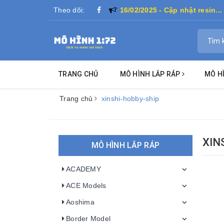
Theo dõi:
'
16/02/2025 - Cập nhật resin...
TRANG CHỦ
MÔ HÌNH LẮP RÁP
MÔ H
Trang chủ
xinshi-hobby-ship
XIN
MÔ HÌNH LẮP RÁP
ACADEMY
ACE Models
Aoshima
Border Model