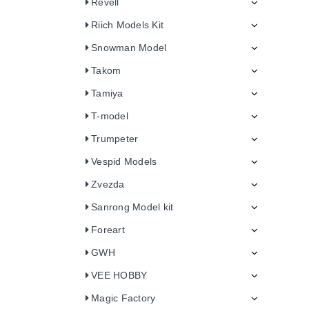
Revell
Riich Models Kit
Snowman Model
Takom
Tamiya
T-model
Trumpeter
Vespid Models
Zvezda
Sanrong Model kit
Foreart
GWH
VEE HOBBY
Magic Factory