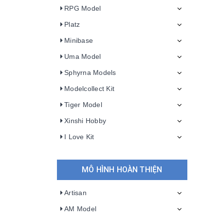
RPG Model
Platz
Minibase
Uma Model
Sphyrna Models
Modelcollect Kit
Tiger Model
Xinshi Hobby
I Love Kit
MÔ HÌNH HOÀN THIỆN
Artisan
AM Model