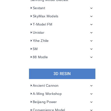
Sextant
SkyMax Models
T-Model FM
Unistar
Yihe Zhile
5M
88 Modle
3D RESIN
Ancient Cannon
A-Ming Workshop
Beijiang Power
Convenience Model